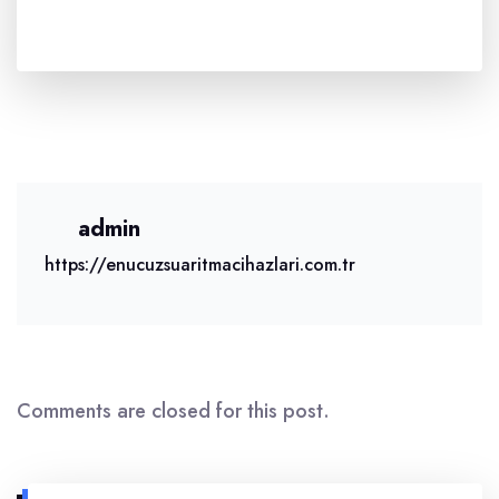
admin
https://enucuzsuaritmacihazlari.com.tr
Comments are closed for this post.