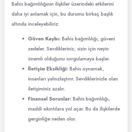
Bahis bağımlılığının ilişkiler üzerindeki etkilerini
daha iyi anlamak için, bu durumu birkaç başlık
altında inceleyebiliriz:
Güven Kaybı:
Bahis bağımlılığı, güveni
zedeler. Sevdikleriniz, sizin için neyin
önemli olduğunu sorgulamaya başlar.
İletişim Eksikliği:
Bahis oynamak,
insanları yalnızlaştırır. Sevdiklerinizle olan
iletişiminiz azalır.
Finansal Sorunlar:
Bahis bağımlılığı,
maddi sıkıntılara yol açar. Bu da ilişkilerde
gerginliğe neden olur.