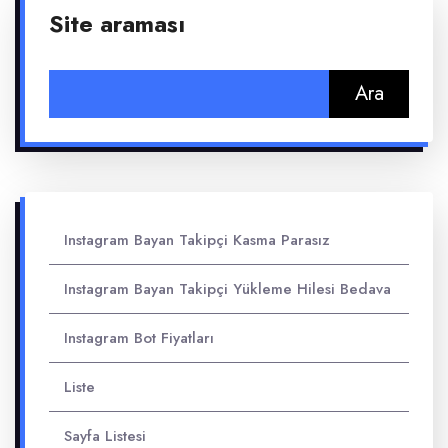
Site araması
Arama:
Instagram Bayan Takipçi Kasma Parasız
Instagram Bayan Takipçi Yükleme Hilesi Bedava
Instagram Bot Fiyatları
Liste
Sayfa Listesi