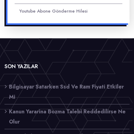
Youtube Abone Gönderme Hilesi
SON YAZILAR
Bilgisayar Satarken Ssd Ve Ram Fiyati Etkiler
Mi
Kanun Yararina Bozma Talebi Reddedilirse Ne
Olur