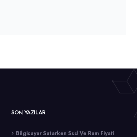
SON YAZILAR
Bilgisayar Satarken Ssd Ve Ram Fiyati