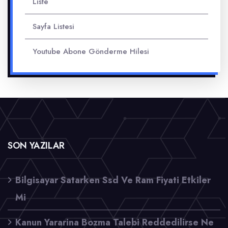
Liste
Sayfa Listesi
Youtube Abone Gönderme Hilesi
SON YAZILAR
Bilgisayar Satarken Ssd Ve Ram Fiyati Etkiler
Mi
Kanun Yararina Bozma Talebi Reddedilirse Ne