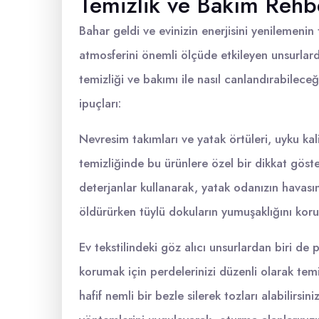
Temizlik ve Bakım Rehb
Bahar geldi ve evinizin enerjisini yenilemenin 
atmosferini önemli ölçüde etkileyen unsurlardı
temizliği ve bakımı ile nasıl canlandırabilece
ipuçları:
Nevresim takımları ve yatak örtüleri, uyku kal
temizliğinde bu ürünlere özel bir dikkat gös
deterjanlar kullanarak, yatak odanızın havasın
öldürürken tüylü dokuların yumuşaklığını koru
Ev tekstilindeki göz alıcı unsurlardan biri de 
korumak için perdelerinizi düzenli olarak tem
hafif nemli bir bezle silerek tozları alabilirsin