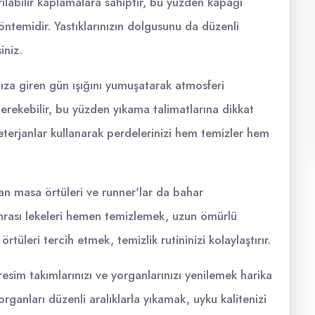
arılabilir kaplamalara sahiptir, bu yüzden kapağı
ntemidir. Yastıklarınızın dolgusunu da düzenli
iniz.
nıza giren gün ışığını yumuşatarak atmosferi
gerekebilir, bu yüzden yıkama talimatlarına dikkat
eterjanlar kullanarak perdelerinizi hem temizler hem
yan masa örtüleri ve runner'lar da bahar
onrası lekeleri hemen temizlemek, uzun ömürlü
tüleri tercih etmek, temizlik rutininizi kolaylaştırır.
esim takımlarınızı ve yorganlarınızı yenilemek harika
organları düzenli aralıklarla yıkamak, uyku kalitenizi