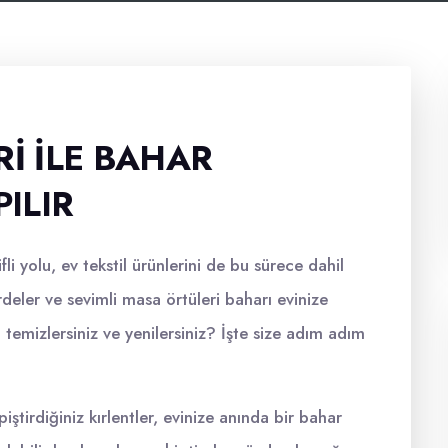
RI ILE BAHAR
PILIR
i yolu, ev tekstil ürünlerini de bu sürece dahil
rdeler ve sevimli masa örtüleri baharı evinize
l temizlersiniz ve yenilersiniz? İşte size adım adım
piştirdiğiniz kırlentler, evinize anında bir bahar