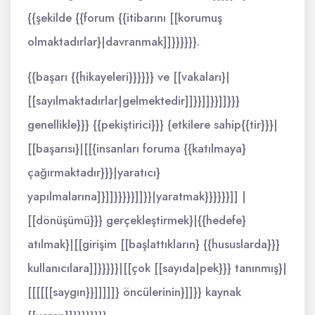
{{şekilde {{forum {{itibarını [[korumuş
olmaktadırlar}|davranmak]]}}}}}}.
{{başarı {{hikayeleri}}}}}} ve [[vakaları}|
[[sayılmaktadırlar|gelmektedir]]}}]]}}]]}}}
genellikle}}} {{pekiştirici}}} {etkilere sahip{{tir}}}|
[[başarısı}|[[{insanları foruma {{katılmaya}
çağırmaktadır}}}|yaratıcı}
yapılmalarına]}]]}}}}}]]}}|yaratmak}}}}}}]] |
[[dönüşümü}}} gerçekleştirmek}|{{hedefe}
atılmak}|[[girişim [[başlattıkların} {{hususlarda}}}
kullanıcılara]]}}}}}|[[çok [[sayıda|pek}}} tanınmış}|
[[[[[[saygın}}]]]]]} öncülerinin}]]}} kaynak