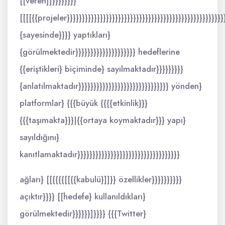
[[veren]]}}}}}}}}
[[[[{{projeler}}}}}}}}}}}}}}}}}}}}}}}}}}}}}}}}}}}}}}}}}}}}}}}}}}}}
{sayesinde}}}} yaptıkları}
{görülmektedir}}}}}}}}}}}}}}}}}}}} hedeflerine
{{eriştikleri} biçiminde} sayılmaktadır}}}}}}}}}
{anlatılmaktadır}}}}}}}}}}}}}}}}}}}}}}}}}}}}}} yönden}
platformlar} {{{büyük {{{{etkinlik}}}
{{{taşımakta}}}|{{ortaya koymaktadır}}} yapı}
sayıldığını}
kanıtlamaktadır}}}}}}}}}}}}}}}}}}}}}}}}}}}}}}}}}}
ağları} [[{{{{[[{{kabulü}]]}} özellikler}}}}}}}}}}
açıktır}}}} [[hedefe} kullanıldıkları}
görülmektedir}}}}}}]}}}} {{{Twitter}