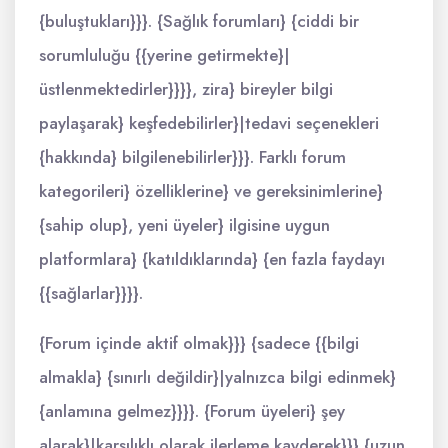
{buluştukları}}}. {Sağlık forumları} {ciddi bir
sorumluluğu {{yerine getirmekte}|
üstlenmektedirler}}}}, zira} bireyler bilgi
paylaşarak} keşfedebilirler}|tedavi seçenekleri
{hakkında} bilgilenebilirler}}}. Farklı forum
kategorileri} özelliklerine} ve gereksinimlerine}
{sahip olup}, yeni üyeler} ilgisine uygun
platformlara} {katıldıklarında} {en fazla faydayı
{{sağlarlar}}}}.
{Forum içinde aktif olmak}}} {sadece {{bilgi
almakla} {sınırlı değildir}|yalnızca bilgi edinmek}
{anlamına gelmez}}}}. {Forum üyeleri} şey
alarak}|karşılıklı olarak ilerleme kayderek}}} {uzun