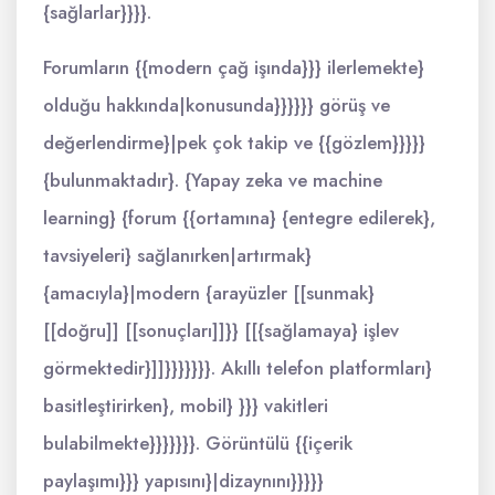
{sağlarlar}}}}.
Forumların {{modern çağ işında}}} ilerlemekte}
olduğu hakkında|konusunda}}}}}} görüş ve
değerlendirme}|pek çok takip ve {{gözlem}}}}}
{bulunmaktadır}. {Yapay zeka ve machine
learning} {forum {{ortamına} {entegre edilerek},
tavsiyeleri} sağlanırken|artırmak}
{amacıyla}|modern {arayüzler [[sunmak}
[[doğru]] [[sonuçları]]}} [[{sağlamaya} işlev
görmektedir}]]}}}}}}}. Akıllı telefon platformları}
basitleştirirken}, mobil} }}} vakitleri
bulabilmekte}}}}}}}. Görüntülü {{içerik
paylaşımı}}} yapısını}|dizaynını}}}}}