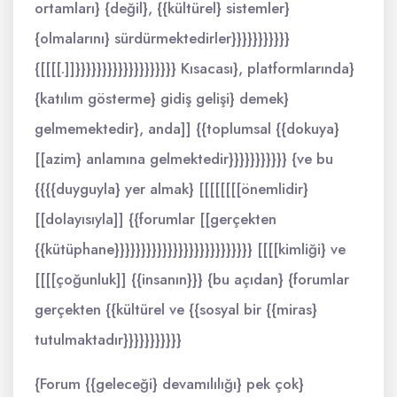
ortamları} {değil}, {{kültürel} sistemler}
{olmalarını} sürdürmektedirler}}}}}}}}}}}
{[[[[.]]}}}}}}}}}}}}}}}}}}} Kısacası}, platformlarında}
{katılım gösterme} gidiş gelişi} demek}
gelmemektedir}, anda]] {{toplumsal {{dokuya}
[[azim} anlamına gelmektedir}}}}}}}}}}} {ve bu
{{{{duyguyla} yer almak} [[[[[[[[önemlidir}
[[dolayısıyla]] {{forumlar [[gerçekten
{{kütüphane}}}}}}}}}}}}}}}}}}}}}}}}}} [[[[kimliği} ve
[[[[çoğunluk]] {{insanın}}} {bu açıdan} {forumlar
gerçekten {{kültürel ve {{sosyal bir {{miras}
tutulmaktadır}}}}}}}}}}}
{Forum {{geleceği} devamılılığı} pek çok}