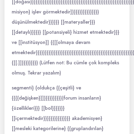
[[doğası}}}}}}}}}}}}}}}}}}}}}}}}}}}}}}}}}}}}}}}}}}}}}}}}}}}}}}}}}}
misiyon} işlev görmektedir]}}}}}}}}}}}}}}}
düşünülmektedir}}}}}} [[materyaller}}}
[[detaylı}}}}}} [[potansiyeli} hizmet etmektedir}}}
ve [[institüsyon]] {{[[olmaya devam
etmektedir}}}}}}}}}}}}}}}}}}}}}}}}}}}}}}}}}}}}}}}}}}}}}}}}}}}}}}}
{[[.]]}}}}}}}}} (Lütfen not: Bu cümle çok kompleks
olmuş. Tekrar yazalım)
segmenti} {oldukça {{çeşitli} ve
{{{{değişken}]]}}}}}}}}}}|forum insanların}
{özellikleri}}} [[bol}}}}}}}
[[içermektedir}}}}}}}}}}}}}}} akademisyen}
[[mesleki kategorilerine} {{gruplandırılan}