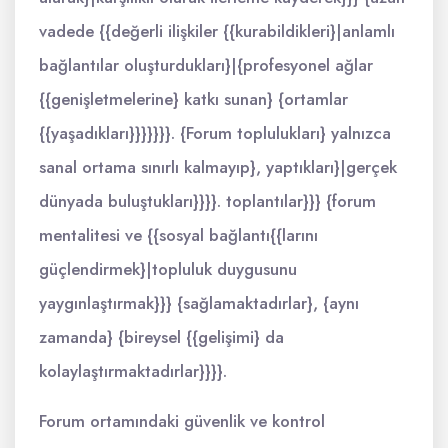
vadede {{değerli ilişkiler {{kurabildikleri}|anlamlı
bağlantılar oluşturdukları}|{profesyonel ağlar
{{genişletmelerine} katkı sunan} {ortamlar
{{yaşadıkları}}}}}}}. {Forum toplulukları} yalnızca
sanal ortama sınırlı kalmayıp}, yaptıkları}|gerçek
dünyada buluştukları}}}}. toplantılar}}} {forum
mentalitesi ve {{sosyal bağlantı{{larını
güçlendirmek}|topluluk duygusunu
yaygınlaştırmak}}} {sağlamaktadırlar}, {aynı
zamanda} {bireysel {{gelişimi} da
kolaylaştırmaktadırlar}}}}.
Forum ortamındaki güvenlik ve kontrol