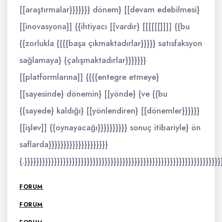
[[araştırmalar}}}}}}} dönem} [[devam edebilmesi}
[[inovasyona]] {{ihtiyacı [[vardır} [[[[[[]]]] {{bu
{{zorlukla {{{{başa çıkmaktadırlar}}}}} satısfaksyon
sağlamaya} {çalışmaktadırlar}}}}}}}
[[platformlarına]] {{{{entegre etmeye}
[[sayesinde} dönemin} [[yönde} {ve {{bu
{{sayede} kaldığı} [[yönlendiren} [[dönemler}}}}}}
[[işlev]] {{oynayacağı}}}}}}}}}} sonuç itibariyle} ön
saflarda}}}}}}}}}}}}}}}}}}}}
{.}}}}}}}}}}}}}}}}}}}}}}}}}}}}}}}}}}}}}}}}}}}}}}}}}}}}}}}}}}}}}}}}}}
FORUM
FORUM