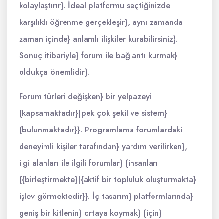
kolaylaştırır}. İdeal platformu seçtiğinizde
karşılıklı öğrenme gerçekleşir}, aynı zamanda
zaman içinde} anlamlı ilişkiler kurabilirsiniz}.
Sonuç itibariyle} forum ile bağlantı kurmak}
oldukça önemlidir}.
Forum türleri değişken} bir yelpazeyi
{kapsamaktadır}|pek çok şekil ve sistem}
{bulunmaktadır}}. Programlama forumlardaki
deneyimli kişiler tarafından} yardım verilirken},
ilgi alanları ile ilgili forumlar} {insanları
{{birleştirmekte}|{aktif bir topluluk oluşturmakta}
işlev görmektedir}}. İç tasarım} platformlarında}
geniş bir kitlenin} ortaya koymak} {için}