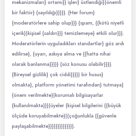
mekanizmaları} ortamı}} işlev} üstlendiği}|önemli
bir faktör} {sayıldığı}}}}}. {Her forum}
{moderatörlere sahip olup}}} {spam, {{kötü niyetli
içerik}|kişisel {saldırı}}} temizlemeye} etkili olur}}}.
Moderatörlerin uyguladıkları standartlar} göz ardı
edilirse}, {uyarı, askıya alma ve {{hatta nihai
olarak banlanma}}}}} {söz konusu olabilir}}}}.
{Bireysel gizlilik} çok ciddi}}}}} bir husus}
olmakta}, platform yönetimi tarafından} tutmaya}
{önem verilmekte}|korumalı bilgisayarlar
{kullanılmakta}}}|üyeler {kişisel bilgilerini {{büyük
ölçüde koruyabilmekte}|{çoğunlukla {{güvenle
paylaşabilmekte}}}}}}}}}}}}}}.