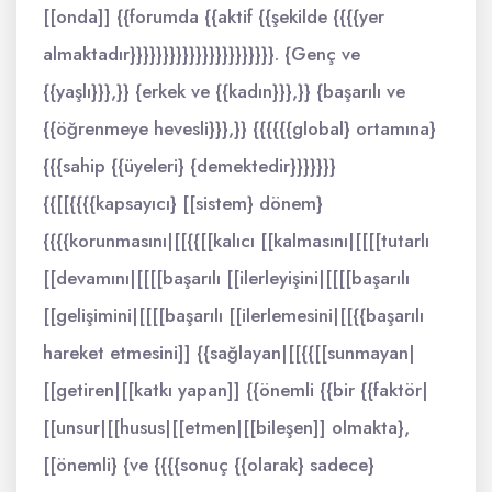
[[onda]] {{forumda {{aktif {{şekilde {{{{yer
almaktadır}}}}}}}}}}}}}}}}}}}}}}. {Genç ve
{{yaşlı}}},}} {erkek ve {{kadın}}},}} {başarılı ve
{{öğrenmeye hevesli}}},}} {{{{{{global} ortamına}
{{{sahip {{üyeleri} {demektedir}}}}}}}
{{[[{{{{kapsayıcı} [[sistem} dönem}
{{{{korunmasını|[[{{[[kalıcı [[kalmasını|[[[[tutarlı
[[devamını|[[[[başarılı [[ilerleyişini|[[[[başarılı
[[gelişimini|[[[[başarılı [[ilerlemesini|[[{{başarılı
hareket etmesini]] {{sağlayan|[[{{[[sunmayan|
[[getiren|[[katkı yapan]] {{önemli {{bir {{faktör|
[[unsur|[[husus|[[etmen|[[bileşen]] olmakta},
[[önemli} {ve {{{{sonuç {{olarak} sadece}