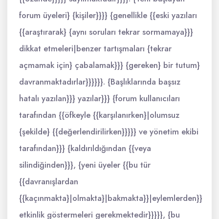
forum üyeleri} {kişiler}}}} {genellikle {{eski yazıları
{{araştırarak} {aynı soruları tekrar sormamaya}}}
dikkat etmeleri|benzer tartışmaları {tekrar
açmamak için} çabalamak}}} {gereken} bir tutum}
davranmaktadırlar}}}}}}. {Başlıklarında başsız
hatalı yazılan}}} yazılar}}} {forum kullanıcıları
tarafından {{öfkeyle {{karşılanırken}|olumsuz
{şekilde} {{değerlendirilirken}}}}} ve yönetim ekibi
tarafından}}} {kaldırıldığından {{veya
silindiğinden}}}, {yeni üyeler {{bu tür
{{davranışlardan
{{kaçınmakta}|olmakta}|bakmakta}}|eylemlerden}}
etkinlik göstermeleri gerekmektedir}}}}}, {bu