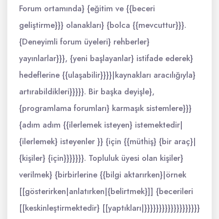
Forum ortamında} {eğitim ve {{beceri
geliştirme}}} olanakları} {bolca {{mevcuttur}}}.
{Deneyimli forum üyeleri} rehberler}
yayınlarlar}}}, {yeni başlayanlar} istifade ederek}
hedeflerine {{ulaşabilir}}}}|kaynakları aracılığıyla}
artırabildikleri}}}}}. Bir başka deyişle},
{programlama forumları} karmaşık sistemlere}}}
{adım adım {{ilerlemek isteyen} istemektedir|
{ilerlemek} isteyenler }} {için {{müthiş} {bir araç}|
{kişiler} {için}}}}}}}. Topluluk üyesi olan kişiler}
verilmek} {birbirlerine {{bilgi aktarırken}|örnek
[[gösterirken|anlatırken|{belirtmek}]] {becerileri
[[keskinleştirmektedir} [[yaptıkları|}}}}}}}}}}}}}}}}}}}