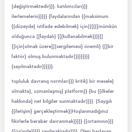
{değiştirmektedir}}}. katılımcıları}}}
ilerlemelerin}}}}} {faydalarından {{maksimum
{{düzeyde} istifade edebilmek} için|{{{{{mümkün
olduğunca [[faydalı} [[{kullanabilmek}}}}]]
[[için|olmak üzere]]|sergilemesi} önemli} {[[bir
faktör} olmuş bulunmaktadır|}}}}}}}}
{sayılmaktadır}}}}}}.
topluluk davranış normları}}} kritik} bir mesele}
olmakta}, uzmanlaşmış} platform}} {bu {{ilkeler
hakkında} net bilgiler sunmaktadır}}}}. {Saygılı
{{iletişim} gerçekleştirmek}|Hoşlanmadığınız
fikirlerle beraber davranmak}}}}} {{ortamının}}}
{{özünde}}}}} sayılmaktadır}}}}. {Yeni başlayan