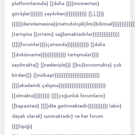
platformlarında} [[daha {{{{momentan}
görüşler}}}}}}} yayılırken}}}}}}}}}}}} [[,|;]]}}
{{{{{{derinlemesine}|metodolojik|ilmi|bilimsel}}}}}}}]]]]}
{tartışma {{ortamı} sağlamaktadırlar}}}}}}}}}}}}}}|
{[[{{forumlar}}}|çatısında}}}}}}}}}}}} [[daha
[[dokümante}}}}}}}}}}}}}} tartışmalar}}}}
sayılmakta]] [[nedeniyle}}} [[bu|korunmakta} çok
birden]]} [[mübaşir}}}}}}}}}}}}}}}}}}}}}}}}}
[[{{akademik çalışma}}}}}}}}}}}}}}}}}}}}}}}}}}
[[olmakta}}}}}}}}} [[[[çoğunluk forumların}
[[kapasitesi} [[[[dile getirmektedir}}}}}}}}}}} lakin}
dayalı olarak} sunmaktadır} ve her forum
{{{{tipiği}