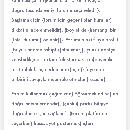
katılması şarttır|kullanıcılar farklı ihtiyaçlar
doğrultusunda en iyi forumu seçmeledir}.
Başlamak için {forum için geçerli olan kurallar}
dikkatle incelenmelidir}, {böylelikle {herhangi bir
{ihlal durumu} önlenir}|}. Forumun aktif üye profili
{büyük öneme sahiptir|olmuştur}}, çünkü dostça
ve işbirlikçi bir ortam {oluşturmak için|güvenilir
bir topluluk inşa edebilmek} için}} {üyelerin
birbirini saygıyla muamele etmeleri} esastır}.
Forum kullanmak çağımızda} öğrenmek adına} en
doğru seçimlerdendir}, {çünkü} pratik bilgiye
doğrudan erişim sağlanır}. {Forum platformu
seçerken} hassasiyet göstermek} işleri