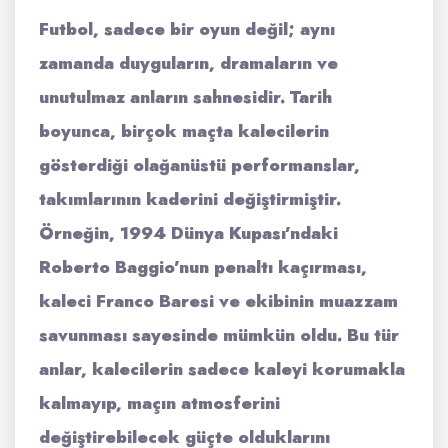
Futbol, sadece bir oyun değil; aynı
zamanda
duyguların, dramaların ve
unutulmaz anların
sahnesidir. Tarih
boyunca, birçok maçta kalecilerin
gösterdiği olağanüstü performanslar,
takımlarının kaderini değiştirmiştir.
Örneğin, 1994 Dünya Kupası’ndaki
Roberto Baggio’nun penaltı kaçırması,
kaleci
Franco Baresi
ve ekibinin muazzam
savunması sayesinde mümkün oldu. Bu tür
anlar, kalecilerin sadece kaleyi korumakla
kalmayıp,
maçın atmosferini
değiştirebilecek güçte olduklarını