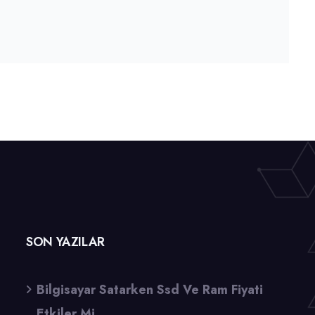
SON YAZILAR
Bilgisayar Satarken Ssd Ve Ram Fiyati
Etkiler Mi