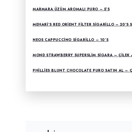
MARMARA ÜZÜM AROMALI PURO – 5’S
MEHARI’S RED ORIENT FILTER SIGARILLO – 20’S 
NEOS CAPPUCCINO SIGARILLO – 10’S
MOND STRAWBERRY SUPERSLIM SIGARA – ÇILEK
PHILLIES BLUNT CHOCOLATE PURO SATIN AL – 