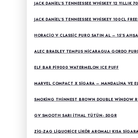
JACK DANIEL’S TENNEESSEE WHISKEY 12 YILLIK 7
JACK DANIEL’S TENNEESSEE WHISKEY 100CL FRE
HORACIO V CLASSIC PURO SATIN AL – 15’S AHŞ
ALEC BRADLEY TEMPUS NICARAGUA GORDO PURO
ELF BAR PI9000 WATERMELON ICE PUFF
MARVEL COMPACT X SIGARA – MANDALINA VE E
SMOKING THINNEST BROWN DOUBLE WINDOW R
GV SMOOTH SARI ITHAL TÜTÜN- 50GR
ZIG-ZAG LIQUORICE LIKÖR AROMALI KISA SIGARA