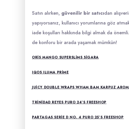
Satın alırken,
güvenilir bir satıcı
dan alışver
yapıyorsanız, kullanıcı yorumlarına göz atmak i
iade koşulları hakkında bilgi almak da önemli
de konforu bir arada yaşamak mümkün!
ORIS MANGO SUPERSLIMS SIGARA
IQOS ILUMA PRIME
JUICY DOUBLE WRAPS WHAM BAM KARPUZ AROMA
TRINIDAD REYES PURO 24’S FREESHOP
PARTAGAS SERIE D NO. 4 PURO 25’S FREESHOP