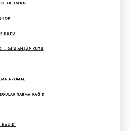
0CL FREESHOP
ESHOP
AP KUTU
 – 24’S AHŞAP KUTU
LMA AROMALI
EGULAR SARMA KAĞIDI
 KAĞIDI