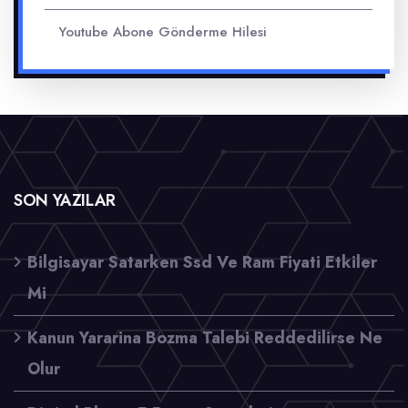
Youtube Abone Gönderme Hilesi
SON YAZILAR
Bilgisayar Satarken Ssd Ve Ram Fiyati Etkiler
Mi
Kanun Yararina Bozma Talebi Reddedilirse Ne
Olur