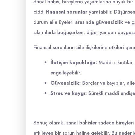
Sanal bahis, bireylerin yaşamlarına büyük bir
ciddi
finansal sorunlar
yaratabilir. Düşünse
durum aile üyeleri arasında
güvensizlik
ve ça
sıkıntılarla boğuşurken, diğer yandan duygusal
Finansal sorunların aile ilişkilerine etkileri gene
İletişim kopukluğu:
Maddi sıkıntılar, 
engelleyebilir.
Güvensizlik:
Borçlar ve kayıplar, ail
Stres ve kaygı:
Sürekli maddi endişeler
Sonuç olarak, sanal bahisler sadece bireyleri
etkileyen bir sorun haline gelebilir. Bu ned