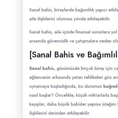
Sanal bahis, bireylerde bağımlılık yapıcı etkil
aile ilişkilerini olumsuz yönde etkileyebilir.
Sanal bahis, aile içinde finansal sorunlara yol 
arasında güvensizlik ve çatışmalara neden olab
[Sanal Bahis ve Bağımlıl
Sanal bahis
, günümüzde birçok birey için ca
eğlencenin arkasında yatan tehlikeleri göz a
oynamaya başladığında, bu durumun
bağımlı
nasıl başlar? Öncelikle, küçük miktarlarla b
kayıplar, daha büyük bahisler yapma isteğini t
ilişkilerini derinden etkileyebilir.