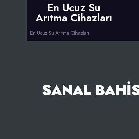
En Ucuz Su
Arıtma Cihazları
En Ucuz Su Arıtma Cihazları
SANAL BAHIS