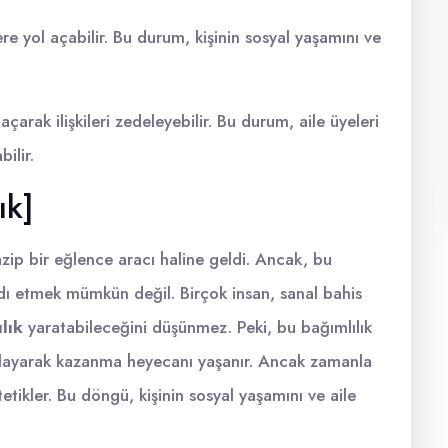
ere yol açabilir. Bu durum, kişinin sosyal yaşamını ve
açarak ilişkileri zedeleyebilir. Bu durum, aile üyeleri
ilir.
ık]
zip bir eğlence aracı haline geldi. Ancak, bu
rdı etmek mümkün değil. Birçok insan, sanal bahis
lık
yaratabileceğini düşünmez. Peki, bu bağımlılık
aşlayarak kazanma heyecanı yaşanır. Ancak zamanla
etikler. Bu döngü, kişinin sosyal yaşamını ve aile