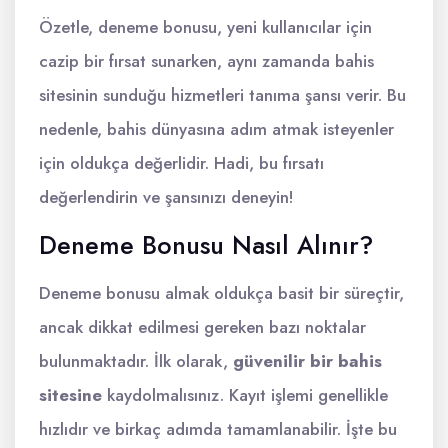
Özetle, deneme bonusu, yeni kullanıcılar için
cazip bir fırsat sunarken, aynı zamanda bahis
sitesinin sunduğu hizmetleri tanıma şansı verir. Bu
nedenle, bahis dünyasına adım atmak isteyenler
için oldukça değerlidir. Hadi, bu fırsatı
değerlendirin ve şansınızı deneyin!
Deneme Bonusu Nasıl Alınır?
Deneme bonusu almak oldukça basit bir süreçtir,
ancak dikkat edilmesi gereken bazı noktalar
bulunmaktadır. İlk olarak,
güvenilir bir bahis
sitesine
kaydolmalısınız. Kayıt işlemi genellikle
hızlıdır ve birkaç adımda tamamlanabilir. İşte bu