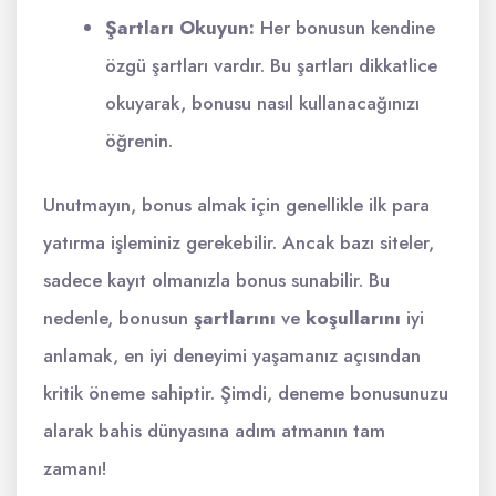
Şartları Okuyun:
Her bonusun kendine
özgü şartları vardır. Bu şartları dikkatlice
okuyarak, bonusu nasıl kullanacağınızı
öğrenin.
Unutmayın, bonus almak için genellikle ilk para
yatırma işleminiz gerekebilir. Ancak bazı siteler,
sadece kayıt olmanızla bonus sunabilir. Bu
nedenle, bonusun
şartlarını
ve
koşullarını
iyi
anlamak, en iyi deneyimi yaşamanız açısından
kritik öneme sahiptir. Şimdi, deneme bonusunuzu
alarak bahis dünyasına adım atmanın tam
zamanı!