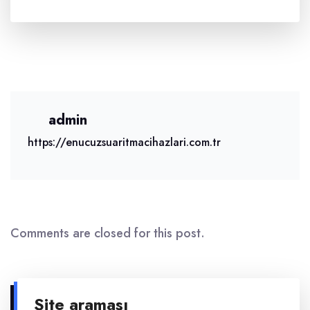
admin
https://enucuzsuaritmacihazlari.com.tr
Comments are closed for this post.
Site araması