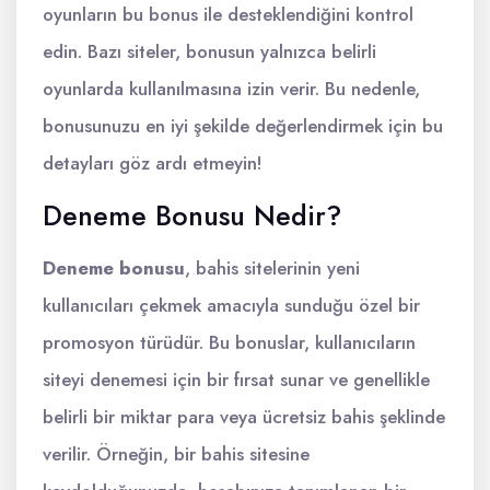
oyunların bu bonus ile desteklendiğini kontrol
edin. Bazı siteler, bonusun yalnızca belirli
oyunlarda kullanılmasına izin verir. Bu nedenle,
bonusunuzu en iyi şekilde değerlendirmek için bu
detayları göz ardı etmeyin!
Deneme Bonusu Nedir?
Deneme bonusu
, bahis sitelerinin yeni
kullanıcıları çekmek amacıyla sunduğu özel bir
promosyon türüdür. Bu bonuslar, kullanıcıların
siteyi denemesi için bir fırsat sunar ve genellikle
belirli bir miktar para veya ücretsiz bahis şeklinde
verilir. Örneğin, bir bahis sitesine