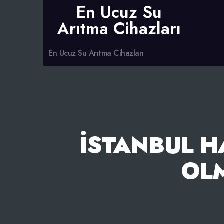
En Ucuz Su
Arıtma Cihazları
En Ucuz Su Arıtma Cihazları
İSTANBUL H
OL